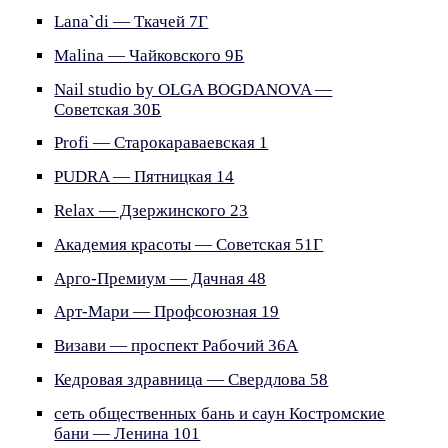
Lana`di — Ткачей 7Г
Malina — Чайковского 9Б
Nail studio by OLGA BOGDANOVA —
Советская 30Б
Profi — Старокараваевская 1
PUDRA — Пятницкая 14
Relax — Дзержинского 23
Академия красоты — Советская 51Г
Арго-Премиум — Дачная 48
Арт-Мари — Профсоюзная 19
Визави — проспект Рабочий 36А
Кедровая здравница — Свердлова 58
сеть общественных бань и саун Костромские
бани — Ленина 101