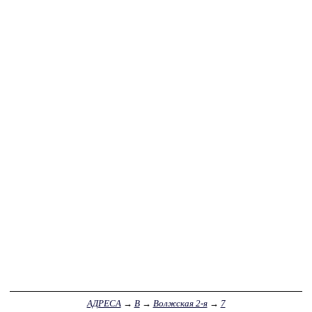
АДРЕСА
→
В
→
Волжская 2-я
→
7