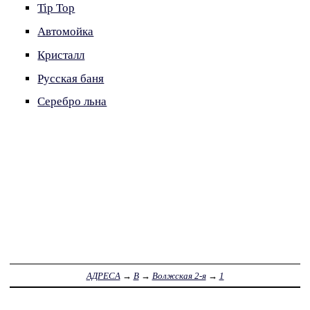
Tip Top
Автомойка
Кристалл
Русская баня
Серебро льна
АДРЕСА
→
В
→
Волжская 2-я
→
1