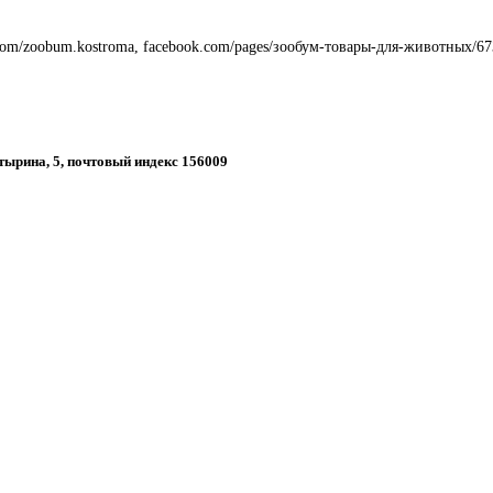
com/zoobum.kostroma, facebook.com/pages/зообум-товары-для-животных/6
утырина, 5, почтовый индекс 156009